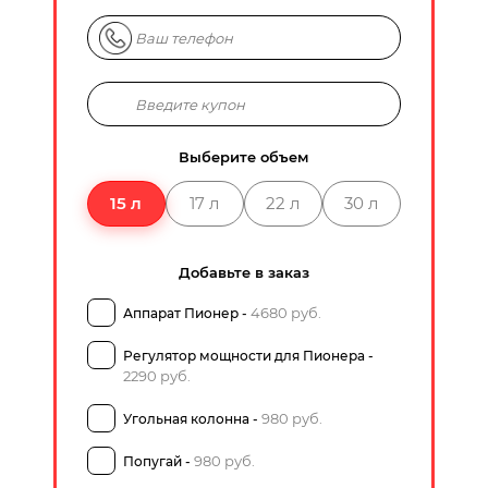
Выберите объем
15 л
17 л
22 л
30 л
Добавьте в заказ
4680 руб.
Аппарат Пионер -
Регулятор мощности для Пионера -
2290 руб.
980 руб.
Угольная колонна -
980 руб.
Попугай -