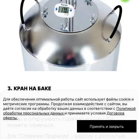
3. КРАН НА БАКЕ
Для обеспечения оптимальной работы сайт использует файлы cookie и
У аналогов "Славянки Премиум" перегонный куб
метрические программы. Продолжая взаимодействие с сайтом, вы
без крана для слива барды. Чтобы слить
даёте согласие на обработку ваших данных в соответствии с
Политикой
кипящую брагу, придется снимать аппарат с
обработки персональных данных
и принимаете условия
Договора
оферты
.
плиты и откручивать горячую крышку. Вы
можете обжечься.
Принять и закрыть
Бак "Славянки Премиум" - версия с изогнутым